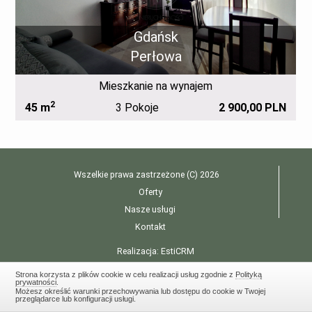
Gdańsk
Perłowa
Mieszkanie na wynajem
2
N
45 m
3 Pokoje
2 900,00 PLN
Wszelkie prawa zastrzeżone (C) 2026
Oferty
Nasze usługi
Kontakt
Realizacja:
EstiCRM
Strona korzysta z plików cookie w celu realizacji usług zgodnie z
Polityką
prywatności
.
Możesz określić warunki przechowywania lub dostępu do cookie w Twojej
przeglądarce lub konfiguracji usługi.