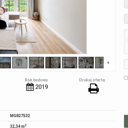
Rok budowy
Drukuj ofertę
2019
MG827532
2
32,34 m