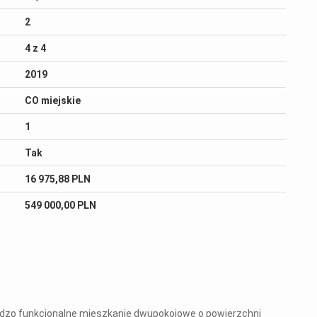
2
4 z 4
2019
CO miejskie
1
Tak
16 975,88 PLN
549 000,00 PLN
rdzo funkcjonalne mieszkanie dwupokojowe o powierzchni