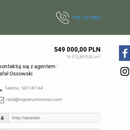
793 107 069
549 000,00 PLN
2
16 975,88 PLN /m
kontaktuj się z agentem :
afał Ossowski
Telefon :
501741144
rafal@mgnieruchomosci.com