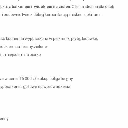
roku,
z balkonem i widokiem na zieleń
. Oferta idealna dla osób
budownictwie z dobrą komunikacją i niskimi opłatami.
ść kuchenna wyposażona w piekarnik, płytę, lodówkę,
widokiem na tereny zielone
em i miejscem na biurko
w cenie 15 000 zł, zakup obligatoryjny.
wyposażone i gotowe do wprowadzenia.
henny