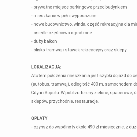
- prywatne miejsce parkingowe przed budynkiem
- mieszkanie w pełni wyposażone
- nowe budownictwo, winda, część rekreacyjna dla 
- osiedle częściowo ogrodzone
- duży balkon
- blisko tramwaj i stawek rekreacyjny oraz sklepy
LOKALIZACJA:
Atutem położenia mieszkania jest szybki dojazd do c
(autobus, tramwaj), odległość 400 m. samochodem do 
Gdyni i Sopotu. W pobliżu tereny zielone, spacerowe, 
sklepów, przychodnie, restauracje.
OPŁATY:
- czynsz do wspólnoty około 490 zł miesięcznie, z duż