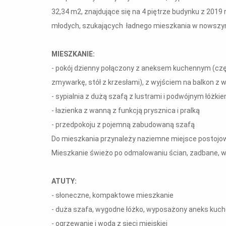
32,34 m2, znajdujące się na 4 piętrze budynku z 2019 
młodych, szukających ładnego mieszkania w nowszym 
MIESZKANIE:
- pokój dzienny połączony z aneksem kuchennym (czę
zmywarkę, stół z krzesłami), z wyjściem na balkon z 
- sypialnia z dużą szafą z lustrami i podwójnym łóżki
- łazienka z wanną z funkcją prysznica i pralką
- przedpokoju z pojemną zabudowaną szafą
Do mieszkania przynależy naziemne miejsce postojowe 
Mieszkanie świeżo po odmalowaniu ścian, zadbane, 
ATUTY:
- słoneczne, kompaktowe mieszkanie
- duża szafa, wygodne łóżko, wyposażony aneks kuc
- ogrzewanie i woda z sieci miejskiej