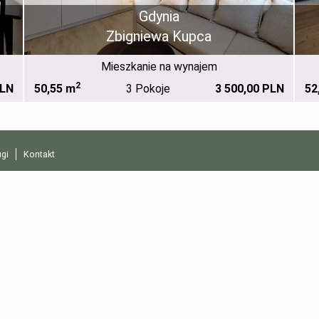
Gdynia
Zbigniewa Kupca
Mieszkanie na wynajem
2
PLN
50,55 m
3 Pokoje
3 500,00 PLN
52
gi
Kontakt