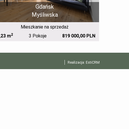
Gdańsk
Myśliwska
Mieszkanie na sprzedaż
2
2
,23 m
3 Pokoje
819 000,00 PLN
59,50 m
Realizacja:
EstiCRM