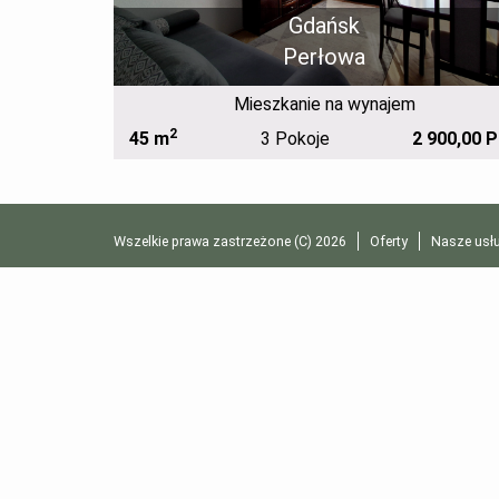
Gdańsk
Perłowa
Mieszkanie na wynajem
2
 000,00 PLN
45 m
3 Pokoje
2 900,00 
Wszelkie prawa zastrzeżone (C) 2026
Oferty
Nasze usłu